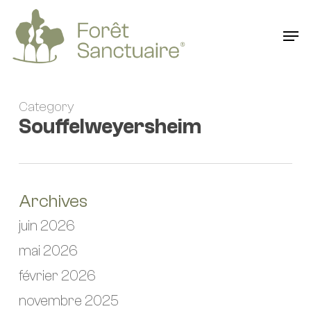
Skip
to
Men
main
content
Category
Souffelweyersheim
Archives
juin 2026
mai 2026
février 2026
novembre 2025