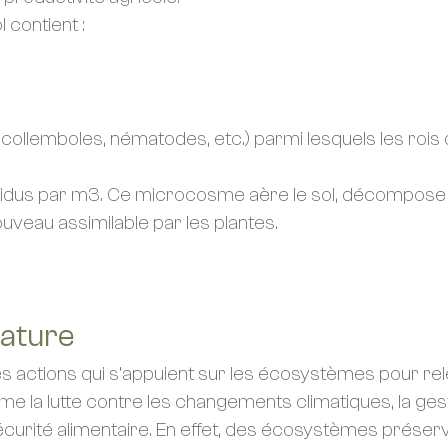
 contient :
ollemboles, nématodes, etc.) parmi lesquels les rois de
ividus par m3. Ce microcosme aère le sol, décompose 
veau assimilable par les plantes.
Nature
es actions qui s’appuient sur les écosystèmes pour rel
a lutte contre les changements climatiques, la gestio
urité alimentaire. En effet, des écosystèmes préservé