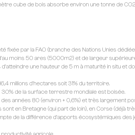
n mètre cube de bois absorbe environ une tonne de CO2
 été fixée par la FAO (branche des Nations Unies dédiées à
d’au moins 50 ares (5000m2) et de largeur supérieu
d’atteindre une hauteur de 5 m à maturité in situ et do
,4 millions d’hectares soit 31% du territoire.
 30% de la surface terrestre mondiale est boisée.
ut des années 80 (environ + 0,6%) et très largement po
s sont en Bretagne (qui part de loin), en Corse (déjà trè
ompte de la différence d’apports écosystémiques des j
 productivité agricole.