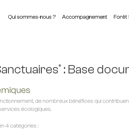
Qui sommes-nous ?
Accompagnement
Forêt 
Sanctuaires
: Base docu
®
témiques
nctionnement, de nombreux bénéfices qui contribuent a
 services écologiques.
n 4 catégories :