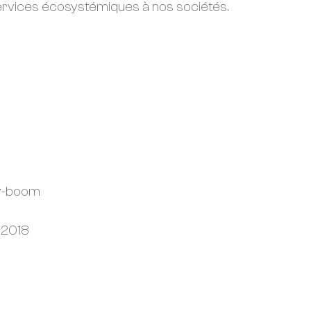
 services écosystémiques à nos sociétés.
by-boom
» 2018