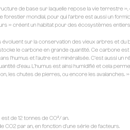
tructure de base sur laquelle repose la vie terrestre »,
forestier mondial, pour qui l’arbre est aussi un formida
eurs » créent un habitat pour des écosystèmes entiers
ons évoluent sur la conservation des vieux arbres et d
t stocke le carbone en grande quantité. Ce carbone es
s l’humus et l’autre est minéralisée. C’est aussi un rés
té d’eau. L’humus est ainsi humidifié et cela permet 
n, les chutes de pierres, ou encore les avalanches. »
est de 12 tonnes de CO²/ an.
 CO2 par an, en fonction d’une série de facteurs.