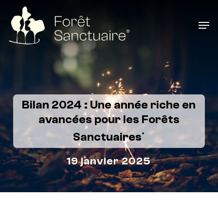
Skip
to
Men
main
content
Bilan 2024 : Une année riche en
avancées pour les Forêts
Sanctuaires
®
19 janvier 2025